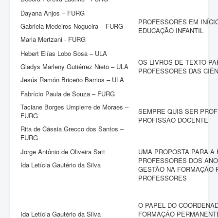
Dayana Anjos – FURG
PROFESSORES EM INÍCI
Gabriela Medeiros Nogueira – FURG
EDUCAÇÃO INFANTIL
Maria Mertzani - FURG
Hebert Elías Lobo Sosa – ULA
OS LIVROS DE TEXTO P
Gladys Marleny Gutiérrez Nieto – ULA
PROFESSORES DAS CIÊN
Jesús Ramón Briceño Barrios – ULA
Fabrício Paula de Souza – FURG
Taciane Borges Umpierre de Moraes –
SEMPRE QUIS SER PROF
FURG
PROFISSÃO DOCENTE
Rita de Cássia Grecco dos Santos –
FURG
Jorge Antônio de Oliveira Satt
UMA PROPOSTA PARA A 
PROFESSORES DOS ANOS 
Ida Letícia Gautério da Silva
GESTÃO NA FORMAÇÃO 
PROFESSORES
O PAPEL DO COORDENA
Ida Letícia Gautério da Silva
FORMAÇÃO PERMANENT