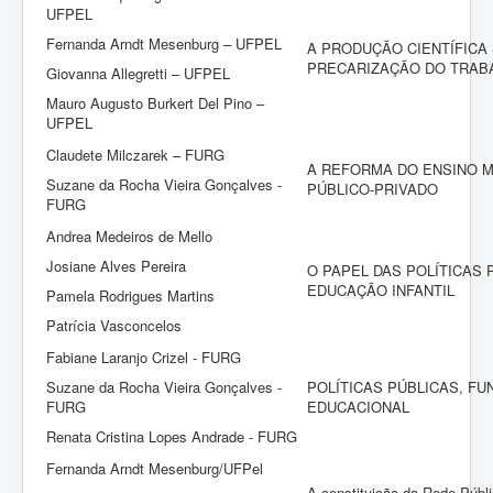
UFPEL
Fernanda Arndt Mesenburg – UFPEL
A PRODUÇÃO CIENTÍFICA
PRECARIZAÇÃO DO TRAB
Giovanna Allegretti – UFPEL
Mauro Augusto Burkert Del Pino –
UFPEL
Claudete Milczarek – FURG
A REFORMA DO ENSINO M
Suzane da Rocha Vieira Gonçalves -
PÚBLICO-PRIVADO
FURG
Andrea Medeiros de Mello
Josiane Alves Pereira
O PAPEL DAS POLÍTICAS 
EDUCAÇÃO INFANTIL
Pamela Rodrigues Martins
Patrícia Vasconcelos
Fabiane Laranjo Crizel - FURG
Suzane da Rocha Vieira Gonçalves -
POLÍTICAS PÚBLICAS, F
FURG
EDUCACIONAL
Renata Cristina Lopes Andrade - FURG
Fernanda Arndt Mesenburg/UFPel
A constituição da Rede Públ