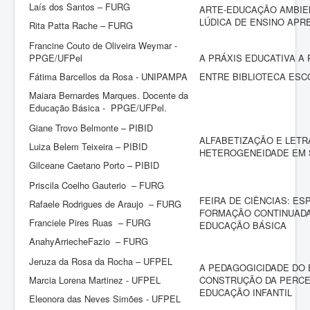
Laís dos Santos – FURG
ARTE-EDUCAÇÃO AMBIE
LÚDICA DE ENSINO APR
Rita Patta Rache – FURG
Francine Couto de Oliveira Weymar -
PPGE/UFPel
A PRÁXIS EDUCATIVA A
Fátima Barcellos da Rosa - UNIPAMPA
ENTRE BIBLIOTECA ESC
Maiara Bernardes Marques. Docente da
Educação Básica - PPGE/UFPel.
Giane Trovo Belmonte – PIBID
ALFABETIZAÇÃO E LETR
Luiza Belem Teixeira – PIBID
HETEROGENEIDADE EM 
Gilceane Caetano Porto – PIBID
Priscila Coelho Gauterio – FURG
FEIRA DE CIÊNCIAS: E
Rafaele Rodrigues de Araujo – FURG
FORMAÇÃO CONTINUADA
Franciele Pires Ruas – FURG
EDUCAÇÃO BÁSICA
AnahyArriecheFazio – FURG
Jeruza da Rosa da Rocha – UFPEL
A PEDAGOGICIDADE DO 
Marcia Lorena Martinez - UFPEL
CONSTRUÇÃO DA PERCE
EDUCAÇÃO INFANTIL
Eleonora das Neves Simões - UFPEL