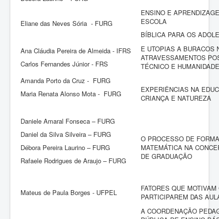
ENSINO E APRENDIZAGE
ESCOLA
Eliane das Neves Sória - FURG
BÍBLICA PARA OS ADOL
E UTOPIAS A BURACOS 
Ana Cláudia Pereira de Almeida - IFRS
ATRAVESSAMENTOS POS
Carlos Fernandes Júnior - FRS
TÉCNICO E HUMANIDAD
Amanda Porto da Cruz - FURG
EXPERIÊNCIAS NA EDUC
Maria Renata Alonso Mota - FURG
CRIANÇA E NATUREZA
Daniele Amaral Fonseca – FURG
Daniel da Silva Silveira – FURG
O PROCESSO DE FORM
Débora Pereira Laurino – FURG
MATEMÁTICA NA CONCE
DE GRADUAÇÃO
Rafaele Rodrigues de Araujo – FURG
FATORES QUE MOTIVAM 
Mateus de Paula Borges - UFPEL
PARTICIPAREM DAS AU
A COORDENAÇÃO PEDAG