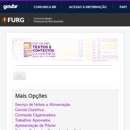
COMUNICA BR
ACESSO À INFORMAÇÃO
PARTI
IR
Universidade
Federal do Rio Grande
PARA
O
CONTEÚDO
Alternar
Navegação
Sobre
Mais Opções
Eixos Temáticos
Serviço de Hoteis e Alimentação
Comitê Cientifíco
Submissão
Comissão Organizadora
Local do Evento
Trabalhos Aprovados
Apresentação de Pôster
Inscrição