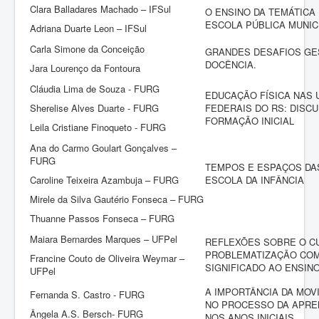
Clara Balladares Machado – IFSul
O ENSINO DA TEMÁTICA
ESCOLA PÚBLICA MUNIC
Adriana Duarte Leon – IFSul
Carla Simone da Conceição
GRANDES DESAFIOS GE
DOCÊNCIA.
Jara Lourenço da Fontoura
Cláudia Lima de Souza - FURG
EDUCAÇÃO FÍSICA NAS 
Sherelise Alves Duarte - FURG
FEDERAIS DO RS: DISC
FORMAÇÃO INICIAL
Leila Cristiane Finoqueto - FURG
Ana do Carmo Goulart Gonçalves –
FURG
TEMPOS E ESPAÇOS DAS
Caroline Teixeira Azambuja – FURG
ESCOLA DA INFÂNCIA
Mirele da Silva Gautério Fonseca – FURG
Thuanne Passos Fonseca – FURG
Maiara Bernardes Marques – UFPel
REFLEXÕES SOBRE O CU
PROBLEMATIZAÇÃO COM
Francine Couto de Oliveira Weymar –
SIGNIFICADO AO ENSIN
UFPel
A IMPORTÂNCIA DA MO
Fernanda S. Castro - FURG
NO PROCESSO DA APR
Ângela A.S. Bersch- FURG
NOS ANOS INICIAIS