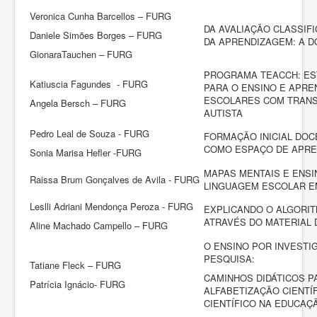
Veronica Cunha Barcellos – FURG
DA AVALIAÇÃO CLASSIFI
Daniele Simões Borges – FURG
DA APRENDIZAGEM: A D
GionaraTauchen – FURG
PROGRAMA TEACCH: ES
Katiuscia Fagundes - FURG
PARA O ENSINO E APRE
ESCOLARES COM TRAN
Angela Bersch – FURG
AUTISTA
Pedro Leal de Souza - FURG
FORMAÇÃO INICIAL DOC
COMO ESPAÇO DE APR
Sonia Marisa Hefler -FURG
MAPAS MENTAIS E ENSI
Raissa Brum Gonçalves de Avila - FURG
LINGUAGEM ESCOLAR E
Leslli Adriani Mendonça Peroza - FURG
EXPLICANDO O ALGORIT
ATRAVÉS DO MATERIAL
Aline Machado Campello – FURG
O ENSINO POR INVESTI
PESQUISA:
Tatiane Fleck – FURG
CAMINHOS DIDÁTICOS 
Patrícia Ignácio- FURG
ALFABETIZAÇÃO CIENTÍ
CIENTÍFICO NA EDUCAÇÃ