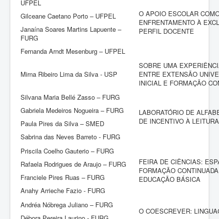
UFPEL
O APOIO ESCOLAR COMO
Gilceane Caetano Porto – UFPEL
ENFRENTAMENTO À EXCL
Janaína Soares Martins Lapuente –
PERFIL DOCENTE
FURG
Fernanda Arndt Mesenburg – UFPEL
SOBRE UMA EXPERIÊNCI
Mirna Ribeiro Lima da Silva - USP
ENTRE EXTENSÃO UNIVE
INICIAL E FORMAÇÃO C
Silvana Maria Bellé Zasso – FURG
Gabriela Medeiros Nogueira – FURG
LABORATÓRIO DE ALFAB
DE INCENTIVO À LEITURA
Paula Pires da Silva – SMED
Sabrina das Neves Barreto - FURG
Priscila Coelho Gauterio – FURG
FEIRA DE CIÊNCIAS: ES
Rafaela Rodrigues de Araujo – FURG
FORMAÇÃO CONTINUADA
Franciele Pires Ruas – FURG
EDUCAÇÃO BÁSICA
Anahy Arrieche Fazio - FURG
Andréa Nóbrega Juliano – FURG
O COESCREVER: LINGUAG
Débora Pereira Laurino - FURG