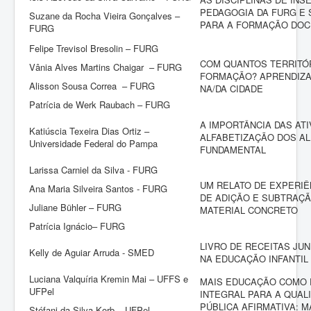
PEDAGOGIA DA FURG E 
Suzane da Rocha Vieira Gonçalves –
PARA A FORMAÇÃO DO
FURG
Felipe Trevisol Bresolin – FURG
COM QUANTOS TERRITÓR
Vânia Alves Martins Chaigar – FURG
FORMAÇÃO? APRENDIZ
Alisson Sousa Correa – FURG
NA/DA CIDADE
Patrícia de Werk Raubach – FURG
A IMPORTÂNCIA DAS ATI
Katiúscia Texeira Dias Ortiz –
ALFABETIZAÇÃO DOS A
Universidade Federal do Pampa
FUNDAMENTAL
Larissa Carniel da Silva - FURG
UM RELATO DE EXPERIÊ
Ana Maria Silveira Santos - FURG
DE ADIÇÃO E SUBTRAÇÃ
Juliane Bühler – FURG
MATERIAL CONCRETO
Patrícia Ignácio– FURG
LIVRO DE RECEITAS JUN
Kelly de Aguiar Arruda - SMED
NA EDUCAÇÃO INFANTIL
Luciana Valquíria Kremin Mai – UFFS e
MAIS EDUCAÇÃO COMO 
UFPel
INTEGRAL PARA A QUAL
PÚBLICA AFIRMATIVA: MA
Stéfani da Silva Korb – UFPel