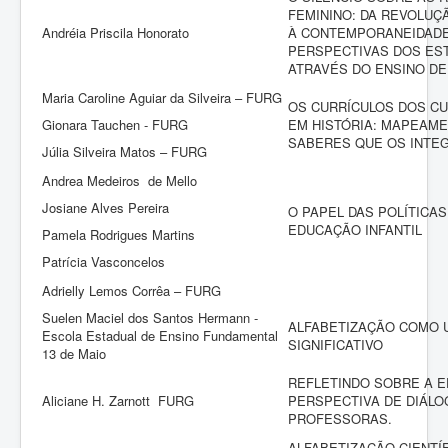
FEMININO: DA REVOLUÇ
Andréia Priscila Honorato
À CONTEMPORANEIDADE
PERSPECTIVAS DOS ES
ATRAVÉS DO ENSINO DE 
Maria Caroline Aguiar da Silveira – FURG
OS CURRÍCULOS DOS CU
Gionara Tauchen - FURG
EM HISTÓRIA: MAPEAME
SABERES QUE OS INTE
Júlia Silveira Matos – FURG
Andrea Medeiros de Mello
Josiane Alves Pereira
O PAPEL DAS POLÍTICAS
EDUCAÇÃO INFANTIL
Pamela Rodrigues Martins
Patrícia Vasconcelos
Adrielly Lemos Corrêa – FURG
Suelen Maciel dos Santos Hermann -
ALFABETIZAÇÃO COMO
Escola Estadual de Ensino Fundamental
SIGNIFICATIVO
13 de Maio
REFLETINDO SOBRE A E
Aliciane H. Zarnott FURG
PERSPECTIVA DE DIÁL
PROFESSORAS.
ALFABETIZAÇÃO CIENTÍF