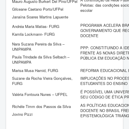
Mauro Augusto Burkert Del Pino/UFPel
Pelotas: das condições soc
Gilceane Caetano Porto/UFPel
escolar
Janaína Soares Martins Lapuente
PROGRAMA ACELERA BRAS
Andréa Maria Matias- FURG
GOVERNAMENTO QUE RE
Kamila Lockmann- FURG
DOCENTE
Nara Suzana Pereira da Silva –
PPP: CONSTITUINDO A I
UNIPAMPA
FRENTE ÀS NOVAS DIRETR
Paula Trindade da Silva Selbach –
PÚBLICA EM EDUCAÇÃO N
UNIPAMPA
Marisa Musa Hamid, FURG
REFORMA EDUCACIONAL 
Suzane da Rocha Vieira Gonçalves,
IMPLICAÇÕES NO PROCE
FURG
ESTUDANTES DO ENSINO
É POSSÍVEL UMA UNIVER
Valéria Fontoura Nunes – UFPEL
SEU CÓDIGO DE ÉTICA P
AS POLÍTICAS EDUCACIO
Richéle Timm dos Passos da Silva
DOCENTE NO BRASIL FRE
Jovino Pizzi
EPISTEMOLÓGICA TRIAN