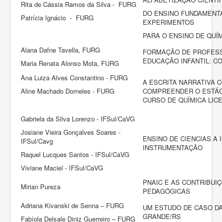
Rita de Cássia Ramos da Silva - FURG
DO ENSINO FUNDAMENTA
Patrícia Ignácio - FURG
EXPERIMENTOS
PARA O ENSINO DE QUÍ
Alana Dafne Tavella, FURG
FORMAÇÃO DE PROFES
EDUCAÇÃO INFANTIL: C
Maria Renata Alonso Mota, FURG
Ana Luiza Alves Constantino - FURG
A ESCRITA NARRATIVA 
Aline Machado Dorneles - FURG
COMPREENDER O ESTÁG
CURSO DE QUÍMICA LIC
Gabriela da Silva Lorenzo - IFSul/CaVG
Josiane Vieira Gonçalves Soares -
ENSINO DE CIENCIAS A 
IFSul/Cavg
INSTRUMENTAÇÃO
Raquel Lucques Santos - IFSul/CaVG
Viviane Maciel - IFSul/CaVG
PNAIC E AS CONTRIBUI
Mirian Pureza
PEDAGÓGICAS
Adriana Kivanski de Senna – FURG
UM ESTUDO DE CASO DA
GRANDE/RS
Fabíola Delsale Diniz Guerreiro – FURG