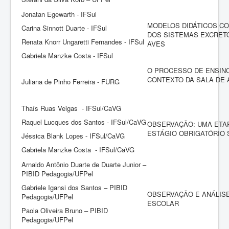
Jonatan Egewarth - IFSul
MODELOS DIDÁTICOS CO
Carina Sinnott Duarte - IFSul
DOS SISTEMAS EXCRET
Renata Knorr Ungaretti Fernandes - IFSul
AVES
Gabriela Manzke Costa - IFSul
O PROCESSO DE ENSIN
CONTEXTO DA SALA DE 
Juliana de Pinho Ferreira - FURG
Thaís Ruas Veigas - IFSul/CaVG
Raquel Lucques dos Santos - IFSul/CaVG
OBSERVAÇÃO: UMA ETAP
ESTÁGIO OBRIGATÓRIO
Jéssica Blank Lopes - IFSul/CaVG
Gabriela Manzke Costa - IFSul/CaVG
Arnaldo Antônio Duarte de Duarte Junior –
PIBID Pedagogia/UFPel
Gabriele Igansi dos Santos – PIBID
OBSERVAÇÃO E ANÁLISE
Pedagogia/UFPel
ESCOLAR
Paola Oliveira Bruno – PIBID
Pedagogia/UFPel