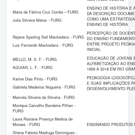
ENSINO DE HISTÓRIA E 
Maria de Fátima Cruz Corrêa – FURG
DA DESCRIÇÃO DOCUMEN
COMO UMA ESTRATÉGIA
Julia Silveira Matos - FURG
ENSINO DE HISTÓRIA
PERCEPÇÃO DE DOCENTE
Rejane Sperling Sell Mackedanz - FURG
DO ENSINO FUNDAMENT
ENTRE PROJETO PEDAG
Luiz Fernando Mackedanz - FURG
INICIAL
EDUCAÇÃO DE JOVENS E
MELLO, M. S. F. - FURG
ALFABETIZAÇÃO AO ENS
AGUIAR, L. F. - FURG
1959 A 2018 EM RIO GR
PEDAGOGIA LOGOSÓFICA
Karine Dias Pinto - FURG
E SUAS IMPLICAÇÕES P
Gabriela Medeiros Nogueira - FURG
DESENVOLVIMENTO PLE
Marcela Silveira da Silveira - FURG
Monique Carvalho Bandeira Pithan -
FURG
Laura Rosiane Proença Medina de
Moraes - FURG
ENSINANDO PRODUTOS 
Shana Fabiola Madruga Domingues -