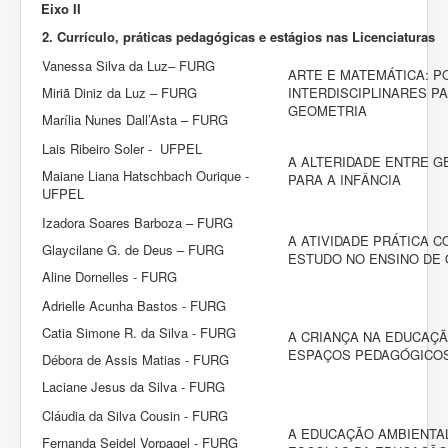
Eixo II
2. Currículo, práticas pedagógicas e estágios nas Licenciaturas
Vanessa Silva da Luz– FURG
ARTE E MATEMÁTICA: P
Miriã Diniz da Luz – FURG
INTERDISCIPLINARES P
GEOMETRIA
Marília Nunes Dall’Asta – FURG
Lais Ribeiro Soler - UFPEL
A ALTERIDADE ENTRE 
Maiane Liana Hatschbach Ourique -
PARA A INFÂNCIA
UFPEL
Izadora Soares Barboza – FURG
A ATIVIDADE PRÁTICA 
Glaycilane G. de Deus – FURG
ESTUDO NO ENSINO DE 
Aline Dornelles - FURG
Adrielle Acunha Bastos - FURG
Catia Simone R. da Silva - FURG
A CRIANÇA NA EDUCAÇÃ
ESPAÇOS PEDAGÓGICO
Débora de Assis Matias - FURG
Laciane Jesus da Silva - FURG
Cláudia da Silva Cousin - FURG
A EDUCAÇÃO AMBIENTA
Fernanda Seidel Vorpagel - FURG