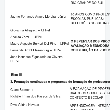
RIO GRANDE DO SUL
10 ANOS COMO PROFES
Jayme Fernando Araujo Moreira Júnior
ESCOLAS PUBLICAS:
REFLEXÕES SOBRE INC
Giovanna Allegretti – UFPel
Analisa Zorzi – UFPel
O REPENSAR DOS PROCE
Mauro Augusto Burkert Del Pino – UFPel
AVALIAÇÃO MEDIADORA
Fernanda Arnbt Mesenburg – UFPel
CONSTRUÇÃO DA PROFI
João Henrique Figueiredo de Oliveira –
UFPel
Eixo III
3. Formação continuada e programas de formação de professore
A FORMAÇÃO DE PROFE
Giane Belmonte
DIÁLOGOS SOBRE AVALI
Richéle Timm dos Passos da Silva
CONTEXTO ESCOLAR
Diva Valério Novaes
APRENDIZAGEM INTEGR
PROFESSORES