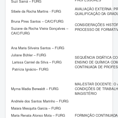
Suzi Samá – FURG
AVALIAÇÃO EXTERNA: P
Sibele da Rocha Martins - FURG
QUALIFICAÇÃO DA GRAD
Bruna Pires Santos – CAIC/FURG
CONSIDERAÇÕES HISTÓR
Suzane da Rocha Vieira Gonçalves –
PROCESSO DE FORMATI
CAIC/FURG
Ana Maria Silveira Santos – FURG
Juliane Bühler – FURG
SEQUÊNCIA DIDÁTICA CO
Larissa Carniel da Silva – FURG
ENSINO DE QUÍMICA C
CONTINUADA DE PROFE
Patrícia Ignácio– FURG
MAL-ESTAR DOCENTE: O
Myrna Madia Berwaldt – FURG
CONDIÇÕES DE TRABALH
MAGISTÉRIO
Andriele dos Santos Marinho – FURG
Maiara Mesquita Garcia – FURG
Maria Renata Alonso Mota – FURG
FORMAÇÃO CONTINUADA 