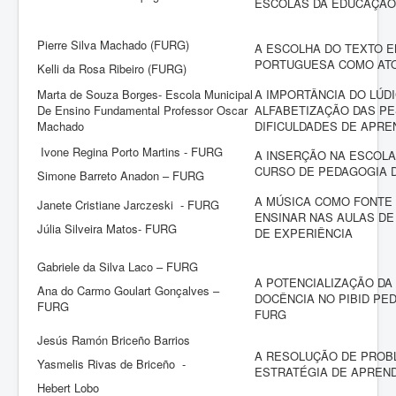
ESCOLAS DA EDUCAÇÃO
Pierre Silva Machado (FURG)
A ESCOLHA DO TEXTO E
PORTUGUESA COMO ATO
Kelli da Rosa Ribeiro (FURG)
Marta de Souza Borges- Escola Municipal
A IMPORTÂNCIA DO LÚD
De Ensino Fundamental Professor Oscar
ALFABETIZAÇÃO DAS P
Machado
DIFICULDADES DE APR
Ivone Regina Porto Martins - FURG
A INSERÇÃO NA ESCOLA
CURSO DE PEDAGOGIA 
Simone Barreto Anadon – FURG
A MÚSICA COMO FONTE
Janete Cristiane Jarczeski - FURG
ENSINAR NAS AULAS DE
Júlia Silveira Matos- FURG
DE EXPERIÊNCIA
Gabriele da Silva Laco – FURG
A POTENCIALIZAÇÃO DA
Ana do Carmo Goulart Gonçalves –
DOCÊNCIA NO PIBID PE
FURG
FURG
Jesús Ramón Briceño Barrios
A RESOLUÇÃO DE PRO
Yasmelis Rivas de Briceño -
ESTRATÉGIA DE APREND
Hebert Lobo