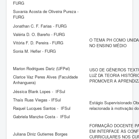
FURG
Suvania Acosta de Oliveira Pureza -
FURG
Jonathan C. F. Farias - FURG
Valéria D. O. Bareño - FURG
O TEMA PH COMO UNID
Vitória F. D. Pereira - FURG
NO ENSINO MÉDIO
Sonia M. Hefler - FURG
Marion Rodrigues Dariz (UFPel)
USO DE GÊNEROS TEXTU
LUZ DA TEORIA HISTÓR
Clarice Vaz Peres Alves (Faculdade
PROMOVER A APRENDI
Anhanguera)
Jéssica Blank Lopes - IFSul
Thaís Ruas Viegas - IFSul
Estágio Supervisionado Obr
Raquel Lucques Santos - IFSul
relacionada à motivação do
Gabriela Manzke Costa - IFSul
FORMAÇÃO DOCENTE PA
EM INTERFACE ÀS CON
Juliana Diniz Gutierres Borges
CURRICULARES NOS CU