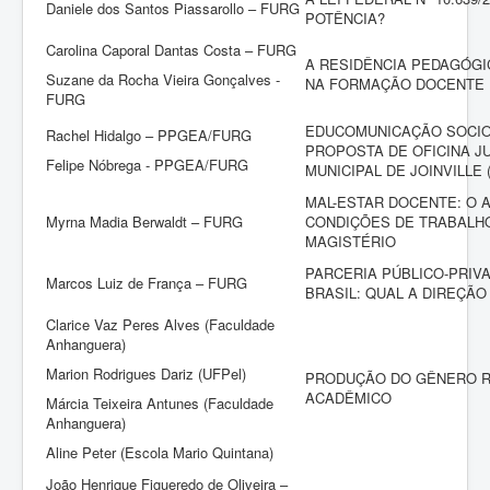
Daniele dos Santos Piassarollo – FURG
POTÊNCIA?
Carolina Caporal Dantas Costa – FURG
A RESIDÊNCIA PEDAGÓGI
Suzane da Rocha Vieira Gonçalves -
NA FORMAÇÃO DOCENTE
FURG
EDUCOMUNICAÇÃO SOCIO
Rachel Hidalgo – PPGEA/FURG
PROPOSTA DE OFICINA J
Felipe Nóbrega - PPGEA/FURG
MUNICIPAL DE JOINVILLE 
MAL-ESTAR DOCENTE: O 
Myrna Madia Berwaldt – FURG
CONDIÇÕES DE TRABALHO
MAGISTÉRIO
PARCERIA PÚBLICO-PRIV
Marcos Luiz de França – FURG
BRASIL: QUAL A DIREÇÃO
Clarice Vaz Peres Alves (Faculdade
Anhanguera)
Marion Rodrigues Dariz (UFPel)
PRODUÇÃO DO GÊNERO 
ACADÊMICO
Márcia Teixeira Antunes (Faculdade
Anhanguera)
Aline Peter (Escola Mario Quintana)
João Henrique Figueredo de Oliveira –