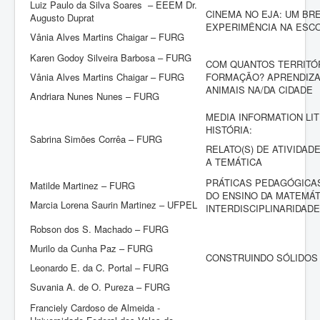
Luiz Paulo da Silva Soares – EEEM Dr.
CINEMA NO EJA: UM BR
Augusto Duprat
EXPERIMÊNCIA NA ESCO
Vânia Alves Martins Chaigar – FURG
Karen Godoy Silveira Barbosa – FURG
COM QUANTOS TERRITÓR
Vânia Alves Martins Chaigar – FURG
FORMAÇÃO? APRENDIZA
ANIMAIS NA/DA CIDADE
Andriara Nunes Nunes – FURG
MEDIA INFORMATION LI
HISTÓRIA:
Sabrina Simões Corrêa – FURG
RELATO(S) DE ATIVIDA
A TEMÁTICA
PRÁTICAS PEDAGÓGICA
Matilde Martinez – FURG
DO ENSINO DA MATEMÁTI
Marcia Lorena Saurin Martinez – UFPEL
INTERDISCIPLINARIDADE
Robson dos S. Machado – FURG
Murilo da Cunha Paz – FURG
CONSTRUINDO SÓLIDOS
Leonardo E. da C. Portal – FURG
Suvania A. de O. Pureza – FURG
Franciely Cardoso de Almeida -