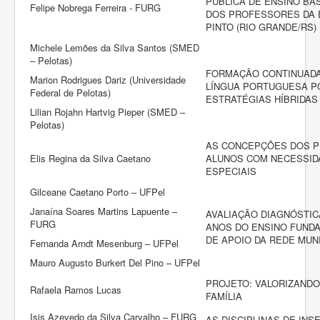
PÚBLICA DE ENSINO BÁ
Felipe Nobrega Ferreira - FURG
DOS PROFESSORES DA 
PINTO (RIO GRANDE/RS)
Michele Lemões da Silva Santos (SMED
– Pelotas)
FORMAÇÃO CONTINUADA
Marion Rodrigues Dariz (Universidade
LÍNGUA PORTUGUESA P
Federal de Pelotas)
ESTRATÉGIAS HÍBRIDAS
Lilian Rojahn Hartvig Pieper (SMED –
Pelotas)
AS CONCEPÇÕES DOS 
Elis Regina da Silva Caetano
ALUNOS COM NECESSID
ESPECIAIS
Gilceane Caetano Porto – UFPel
Janaína Soares Martins Lapuente –
AVALIAÇÃO DIAGNÓSTICA
FURG
ANOS DO ENSINO FUND
DE APOIO DA REDE MUNI
Fernanda Arndt Mesenburg – UFPel
Mauro Augusto Burkert Del Pino – UFPel
PROJETO: VALORIZANDO
Rafaela Ramos Lucas
FAMÍLIA
Isis Azevedo da Silva Carvalho – FURG
AS DISCIPLINAS DE IN