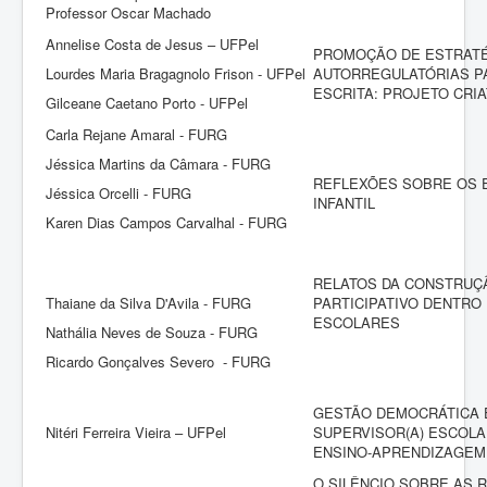
Professor Oscar Machado
Annelise Costa de Jesus – UFPel
PROMOÇÃO DE ESTRAT
Lourdes Maria Bragagnolo Frison - UFPel
AUTORREGULATÓRIAS PA
ESCRITA: PROJETO CRIA
Gilceane Caetano Porto - UFPel
Carla Rejane Amaral - FURG
Jéssica Martins da Câmara - FURG
REFLEXÕES SOBRE OS 
Jéssica Orcelli - FURG
INFANTIL
Karen Dias Campos Carvalhal - FURG
RELATOS DA CONSTRUÇ
Thaiane da Silva D'Avila - FURG
PARTICIPATIVO DENTRO
ESCOLARES
Nathália Neves de Souza - FURG
Ricardo Gonçalves Severo - FURG
GESTÃO DEMOCRÁTICA E
Nitéri Ferreira Vieira – UFPel
SUPERVISOR(A) ESCOLA
ENSINO-APRENDIZAGEM
O SILÊNCIO SOBRE AS 