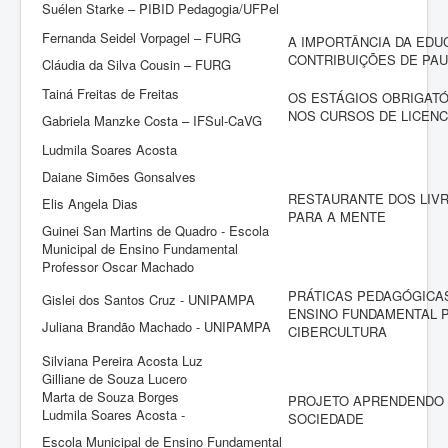
Suélen Starke – PIBID Pedagogia/UFPel
Fernanda Seidel Vorpagel – FURG
A IMPORTÂNCIA DA EDUC
CONTRIBUIÇÕES DE PAU
Cláudia da Silva Cousin – FURG
Tainá Freitas de Freitas
OS ESTÁGIOS OBRIGAT
NOS CURSOS DE LICENC
Gabriela Manzke Costa – IFSul-CaVG
Ludmila Soares Acosta
Daiane Simões Gonsalves
RESTAURANTE DOS LIVR
Elis Angela Dias
PARA A MENTE
Guinei San Martins de Quadro - Escola
Municipal de Ensino Fundamental
Professor Oscar Machado
PRÁTICAS PEDAGÓGICAS
Gislei dos Santos Cruz - UNIPAMPA
ENSINO FUNDAMENTAL P
Juliana Brandão Machado - UNIPAMPA
CIBERCULTURA
Silviana Pereira Acosta Luz
Gilliane de Souza Lucero
Marta de Souza Borges
PROJETO APRENDENDO 
Ludmila Soares Acosta -
SOCIEDADE
Escola Municipal de Ensino Fundamental