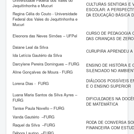
Universidade Federal dos Vales do
CULTURAS SENTIDAS E 
Jequitinhonha e Mucuri
ESCOLAR: A PERSPECT
Regina Célia do Couto - Universidade
DA EDUCAÇÃO BÁSICA D
Federal dos Vales do Jequitinhonha e
Mucuri
CURSO DE PEDAGOGIA 
Eleonora das Neves Simões – UFPel
DAS CRIANÇAS DE ZERO
Daiane Leal da Silva
CURUPIRA APRENDEU A 
Ida Letícia Gautério da Silva
Darcylene Pereira Domingues – FURG
ENSINO DE HISTÓRIA E
SILENCIADO NO AMBIEN
Aline Gonçalves de Moura - FURG
DIÁLOGOS POSSÍVEIS E
Lorena Dias - FURG
E O ENSINO SUPERIOR
Luana Maria Santos da Silva Ayres –
DIFICULDADES NA DOC
FURG
DE MATEMÁTICA
Tanise Paula Novello – FURG
Vanda Gautério –FURG
RODA DE CONVERSA SO
Raquel da Silva –FURG
FINANCEIRA COM ESTUD
Débora Laurino –FURG