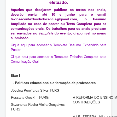
efetuado.
Aqueles que desejarem publicar os textos nos anais,
deverão enviar até 10 e junho para o email
textosecontextosdadocencia@gmail.com
, o Resumo
Ampliado no caso de poster ou Texto Completo para as
comunicações orais. Os trabalhos para os anais precisam
ser enviados no
Template
do evento, disponível no menu
submissão.
Cique aqui para acessar o Template Resumo Expandido para
Poster
Clique aqui para acessar o Template Trabalho Completo para
Comunicação Oral
Eixo I
1. Políticas educacionais e formação de professores
Jéssica Pereira da Silva- FURG
Rossana Oroski – FURG
A REFORMA DO ENSINO M
CONTRADIÇÕES
Suzane da Rocha Vieira Gonçalves -
FURG
A LEI FEDERAL Nº 10.639