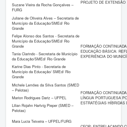
PROJETO DE EXTENSÃO
Suzane Vieira da Rocha Gonçalves –
FURG
Juliane de Oliveira Alves – Secretaria de
Município da Educação/SMEd/ Rio
Grande
Felipe Alonso dos Santos - Secretaria de
Município da Educação/SMEd/ Rio
Grande
FORMAÇÃO CONTINUADA
EDUCAÇÃO BÁSICA: REF
Tania Clarindo - Secretaria de Município
EXPERIÊNCIA DO MUNICÍ
da Educação/SMEd/ Rio Grande
Karine Dias Pinto - Secretaria de
Município da Educação/ SMEd/ Rio
Grande
Michele Lemões da Silva Santos (SMED
– Pelotas)
FORMAÇÃO CONTINUADA
Marion Rodrigues Dariz – UFPEL
LÍNGUA PORTUGUESA PO
ESTRATÉGIAS HÍBRIDAS 
Lilian Rojahn Hartvig Pieper (SMED –
Pelotas)
Mara Lucia Teixeira – UFPEL/FURG
CFOP: ENTRELAÇANDO 