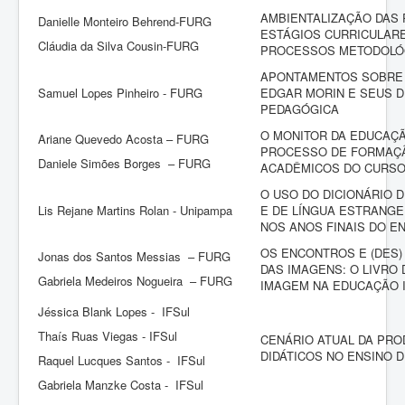
AMBIENTALIZAÇÃO DAS 
Danielle Monteiro Behrend-FURG
ESTÁGIOS CURRICULAR
Cláudia da Silva Cousin-FURG
PROCESSOS METODOLÓG
APONTAMENTOS SOBRE 
Samuel Lopes Pinheiro - FURG
EDGAR MORIN E SEUS D
PEDAGÓGICA
O MONITOR DA EDUCAÇÃ
Ariane Quevedo Acosta – FURG
PROCESSO DE FORMAÇÃO
Daniele Simões Borges – FURG
ACADÊMICOS DO CURSO
O USO DO DICIONÁRIO 
Lis Rejane Martins Rolan - Unipampa
E DE LÍNGUA ESTRANGE
NOS ANOS FINAIS DO E
OS ENCONTROS E (DES
Jonas dos Santos Messias – FURG
DAS IMAGENS: O LIVRO
Gabriela Medeiros Nogueira – FURG
IMAGEM NA EDUCAÇÃO I
Jéssica Blank Lopes - IFSul
Thaís Ruas Viegas - IFSul
CENÁRIO ATUAL DA PR
DIDÁTICOS NO ENSINO D
Raquel Lucques Santos - IFSul
Gabriela Manzke Costa - IFSul