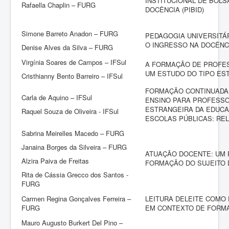
INSTITUCIONAL DE BOLS
Rafaella Chaplin – FURG
DOCÊNCIA (PIBID)
Simone Barreto Anadon – FURG
PEDAGOGIA UNIVERSITÁ
O INGRESSO NA DOCÊNC
Denise Alves da Silva – FURG
Virgínia Soares de Campos – IFSul
A FORMAÇÃO DE PROFE
UM ESTUDO DO TIPO ES
Cristhianny Bento Barreiro – IFSul
FORMAÇÃO CONTINUADA
Carla de Aquino – IFSul
ENSINO PARA PROFESSO
ESTRANGEIRA DA EDUCA
Raquel Souza de Oliveira - IFSul
ESCOLAS PÚBLICAS: REL
Sabrina Meirelles Macedo – FURG
Janaina Borges da Silveira – FURG
ATUAÇÃO DOCENTE: UM
Alzira Paiva de Freitas
FORMAÇÃO DO SUJEITO
Rita de Cássia Grecco dos Santos -
FURG
Carmen Regina Gonçalves Ferreira –
LEITURA DELEITE COMO
FURG
EM CONTEXTO DE FORM
Mauro Augusto Burkert Del Pino –