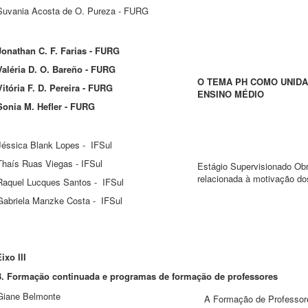
Suvania Acosta de O. Pureza - FURG
Jonathan C. F. Farias - FURG
Valéria D. O. Bareño - FURG
O TEMA PH COMO UNID
Vitória F. D. Pereira - FURG
ENSINO MÉDIO
Sonia M. Hef
ler - FURG
Jéssica Blank Lopes - IFSul
Thaís Ruas Viegas - IFSul
Estágio Supervisionado Obr
relacionada à motivação do
Raquel Lucques Santos - IFSul
Gabriela Manzke Costa - IFSul
ixo III
3. Formação continuada e programas de formação de professores
Giane Belmonte
A Formação de Professor