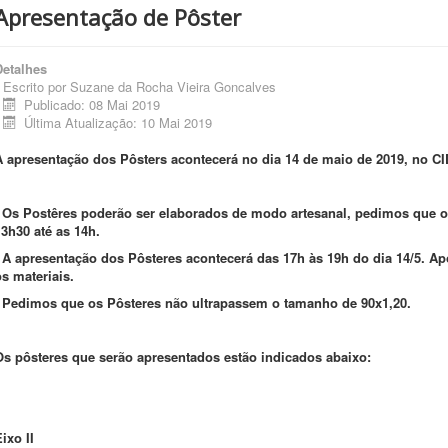
Apresentação de Pôster
Detalhes
Escrito por
Suzane da Rocha Vieira Goncalves
Publicado: 08 Mai 2019
Última Atualização: 10 Mai 2019
A apresentação dos Pôsters acontecerá no dia 14 de maio de 2019, no C
- Os Postêres poderão ser elaborados de modo artesanal, pedimos que 
13h30 até as 14h.
- A apresentação dos Pôsteres acontecerá das 17h às 19h do dia 14/5. Ap
os materiais.
- Pedimos que os Pôsteres não ultrapassem o tamanho de 90x1,20.
Os pôsteres que serão apresentados estão indicados abaixo:
ixo II