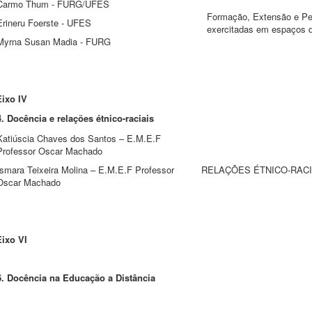
Carmo Thum - FURG/UFES
Formação, Extensão e Pes
Erineru Foerste - UFES
exercitadas em espaços
Myrna Susan Madia - FURG
Eixo IV
4. Docência e relações étnico-raciais
Katiúscia Chaves dos Santos – E.M.E.F
Professor Oscar Machado
Ismara Teixeira Molina – E.M.E.F Professor
RELAÇÕES ÉTNICO-RACI
Oscar Machado
Eixo VI
6. Docência na Educação a Distância