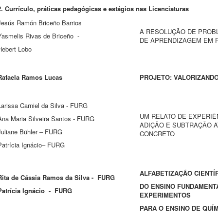
2. Currículo, práticas pedagógicas e estágios nas Licenciaturas
Jesús Ramón Briceño Barrios
A RESOLUÇÃO DE PROB
Yasmelis Rivas de Briceño -
DE APRENDIZAGEM EM F
Hebert Lobo
Rafaela Ramos Lucas
PROJETO: VALORIZANDO
Larissa Carniel da Silva - FURG
UM RELATO DE EXPERIÊ
Ana Maria Silveira Santos - FURG
ADIÇÃO E SUBTRAÇÃO A
Juliane Bühler – FURG
CONCRETO
Patrícia Ignácio– FURG
ALFABETIZAÇÃO CIENTÍF
Rita de Cássia Ramos da Silva - FURG
DO ENSINO FUNDAMENTA
Patrícia Ignácio - FURG
EXPERIMENTOS
PARA O ENSINO DE QUÍ