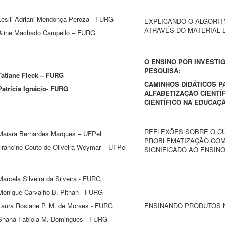
Leslli Adriani Mendonça Peroza - FURG
EXPLICANDO O ALGORIT
ATRAVÉS DO MATERIAL
Aline Machado Campello – FURG
O ENSINO POR INVESTI
PESQUISA:
Tatiane Fleck – FURG
CAMINHOS DIDÁTICOS 
Patrícia Ignácio- FURG
ALFABETIZAÇÃO CIENTÍ
CIENTÍFICO NA EDUCAÇÃ
REFLEXÕES SOBRE O CU
Maiara Bernardes Marques – UFPel
PROBLEMATIZAÇÃO COM
Francine Couto de Oliveira Weymar – UFPel
SIGNIFICADO AO ENSIN
Marcela Silveira da Silveira - FURG
Monique Carvalho B. Pithan - FURG
Laura Rosiane P. M. de Moraes - FURG
ENSINANDO PRODUTOS 
Shana Fabiola M. Domingues - FURG