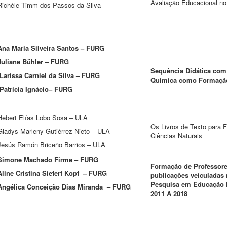
Avaliação Educacional no
Richéle Timm dos Passos da Silva
Ana Maria Silveira Santos – FURG
Juliane Bühler – FURG
Sequência Didática com
Larissa Carniel da Silva – FURG
Química como Formação
Patrícia Ignácio– FURG
Hebert Elías Lobo Sosa – ULA
Os Livros de Texto para 
Gladys Marleny Gutiérrez Nieto – ULA
Ciências Naturais
Jesús Ramón Briceño Barrios – ULA
Simone Machado Firme – FURG
Formação de Professore
Aline Cristina Siefert Kopf – FURG
publicações veiculadas n
Pesquisa em Educação 
Angélica Conceição Dias Miranda – FURG
2011 A 2018