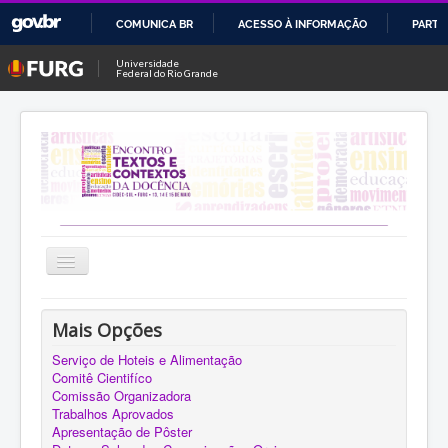
COMUNICA BR
ACESSO À INFORMAÇÃO
PARTI
IR
Universidade
Federal do Rio Grande
PARA
O
CONTEÚDO
Alternar
Navegação
Sobre
Mais Opções
Eixos Temáticos
Serviço de Hoteis e Alimentação
Comitê Cientifíco
Submissão
Comissão Organizadora
Local do Evento
Trabalhos Aprovados
Apresentação de Pôster
Inscrição