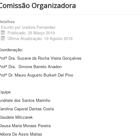
Comissão Organizadora
Detalhes
Escrito por
Izadora Fernandez
Publicado: 25 Março 2019
Última Atualização: 19 Agosto 2019
Coordenação:
Profª Dra. Suzane da Rocha Vieira Gonçalves
Profª Dra. Simone Barreto Anadon
rofª Dr. Mauro Augusto Burkert Del Pino
Equipe
Andriele dos Santos Marinho
Carolina Caporal Dantas Costa
Claudete Milczarek
Cleusa Maria Moraes Pereira
Débora De Assis Matias