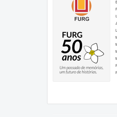
F
J
L