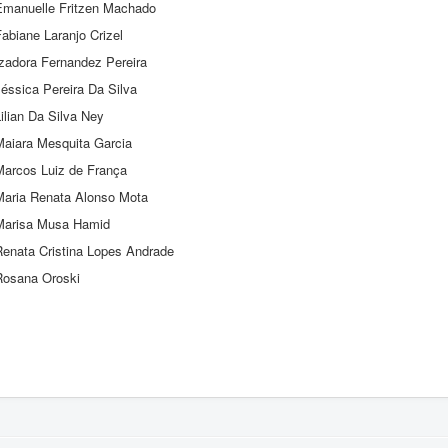
Emanuelle Fritzen Machado
abiane Laranjo Crizel
Izadora Fernandez Pereira
éssica Pereira Da Silva
ilian Da Silva Ney
Maiara Mesquita Garcia
Marcos Luiz de França
Maria Renata Alonso Mota
Marisa Musa Hamid
Renata Cristina Lopes Andrade
Rosana Oroski